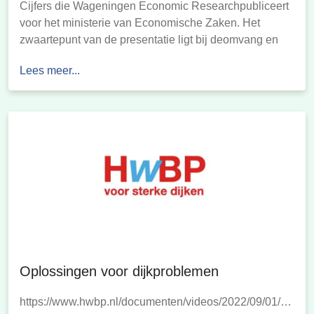
Cijfers die Wageningen Economic Researchpubliceert
voor het ministerie van Economische Zaken. Het
zwaartepunt van de presentatie ligt bij deomvang en
economische resultaten van de visserij, maar ook
Lees meer...
onderwerpen als structuur, inspanningen innovatie
komen aan de orde. De gegevens zijn per sector of per
thema te navigeren. […]
Oplossingen voor dijkproblemen
https://www.hwbp.nl/documenten/videos/2022/09/01/bewon