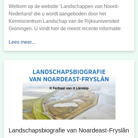
Welkom op de website ‘Landschappen van Noord-
Nederland’ die u wordt aangeboden door het
Kenniscentrum Landschap van de Rijksuniversiteit
Groningen. U vindt hier de meest recente informatie
over de opbouw en ontstaansgeschiedenis van het
Lees meer...
landschap in uw streek. Ontdek hoe het landschap in
uw streek is ontstaan en bekijk de kaarten die hiervan
zijn gemaakt. En […]
Landschapsbiografie van Noardeast-Fryslân