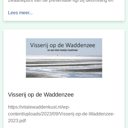
zwaartepunt van de presentatie ligt bij deomvang en
economische resultaten van de visserij, maar ook
Lees meer...
onderwerpen als structuur, inspanningen innovatie
komen aan de orde. De gegevens zijn per sector of per
thema te navigeren. […]
Visserij op de Waddenzee
https://vitalewaddenkust.nl/wp-
content/uploads/2023/09/Visserij-op-de-Waddenzee-
2023.pdf