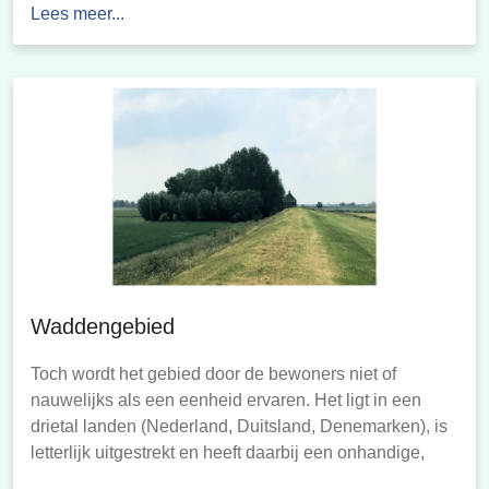
Lees meer...
achtergronden kan doorklikken.‘Wadden in Beeld’ is
een uitgave van het kernteam Basismonitoring, , waarin
samenwerken:ministerie Infrastructuur en Waterstaat,
Rijkswaterstaat, […]
Waddengebied
Toch wordt het gebied door de bewoners niet of
nauwelijks als een eenheid ervaren. Het ligt in een
drietal landen (Nederland, Duitsland, Denemarken), is
letterlijk uitgestrekt en heeft daarbij een onhandige,
sterk verbrokkelde vorm. Daarnaast bestaat het