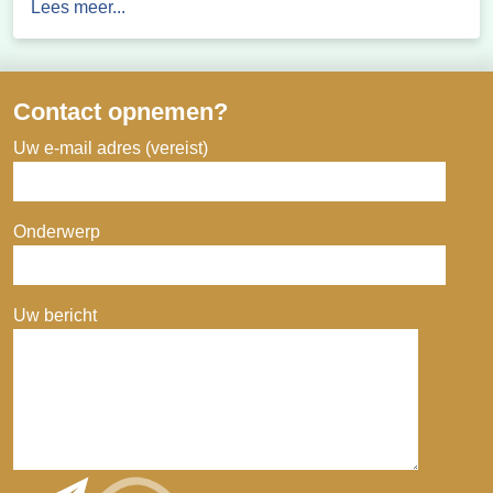
Lees meer...
een deel van het Groninger Westerkwartier veilig en
leefbaar.
Contact opnemen?
Uw e-mail adres (vereist)
Onderwerp
Uw bericht