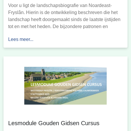
Voor u ligt de landschapsbiografie van Noardeast-
Fryslân. Hierin is de ontwikkeling beschreven die het
landschap heeft doorgemaakt sinds de laatste ijstijden
tot en met het heden. De bijzondere patronen en
elementen die tot stand zijn gekomen door een
Lees meer...
eeuwenlange wisselwerking tussen mens en natuur
maken het tot een landschap dat prachtig is om te
aanschouwen. […]
Lesmodule Gouden Gidsen Cursus