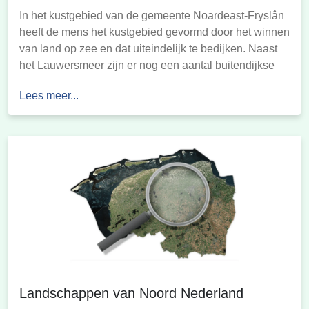
In het kustgebied van de gemeente Noardeast-Fryslân
heeft de mens het kustgebied gevormd door het winnen
van land op zee en dat uiteindelijk te bedijken. Naast
het Lauwersmeer zijn er nog een aantal buitendijkse
gebieden over die nu niet meer bedijkt worden.
Lees meer...
Oorspronkelijk waren het vooral de inwoners die
belang hadden bij de landaanwinning. In […]
Landschappen van Noord Nederland