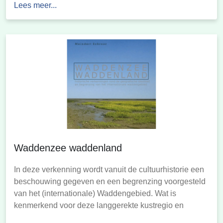
Lees meer...
behalve de Waddenzee ook nog eens uit twee
hoofddelen: een verzameling eilanden met een
ertegenover gelegen vasteland, die […]
Waddenzee waddenland
In deze verkenning wordt vanuit de cultuurhistorie een
beschouwing gegeven en een begrenzing voorgesteld
van het (internationale) Waddengebied. Wat is
kenmerkend voor deze langgerekte kustregio en
hoever strekt zij zich uit? In bijlage A is een overzicht