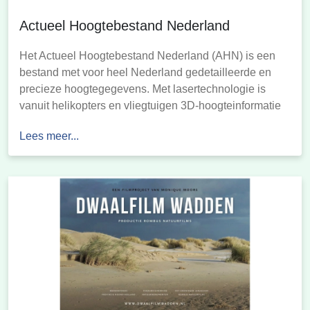
Actueel Hoogtebestand Nederland
Het Actueel Hoogtebestand Nederland (AHN) is een
bestand met voor heel Nederland gedetailleerde en
precieze hoogtegegevens. Met lasertechnologie is
vanuit helikopters en vliegtuigen 3D-hoogteinformatie
verzameld. Zodoende is van elke vierkante meter in
Lees meer...
Nederland tot op 5 centimeter nauwkeurig de hoogte
op maaiveldniveau bekend. Ook is informatie
beschikbaar over bouwwerken en begroeiing.