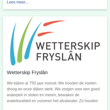
Lees meer...
van begrenzing, de omvang en het inwonertal van de
verschillende onderdelen van het internationale
Waddengebied opgenomen en tenslotte […]
Wetterskip Fryslân
We kijken al 750 jaar vooruit. We houden de voeten
droog en onze dijken sterk. We zorgen voor een goed
waterpeil in sloten en meren, bewaken de
waterkwaliteit en zuiveren het afvalwater. Zo houden
we niet alleen vandaag, maar ook morgen Fryslân en