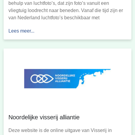
behulp van luchtfoto’s, dat zijn foto’s vanuit een
vliegtuig loodrecht naar beneden. Vanaf die tijd zijn er
van Nederland luchtfoto’s beschikbaar met
verschillende intervallen. Vanaf 2006 is begonnen met
Lees meer...
het maken van digitale luchtfoto’s van (delen van)
Nederland, deze worden in Topotijdreis getoond.
Noordelijke visserij alliantie
Deze website is de online uitgave van Visserij in