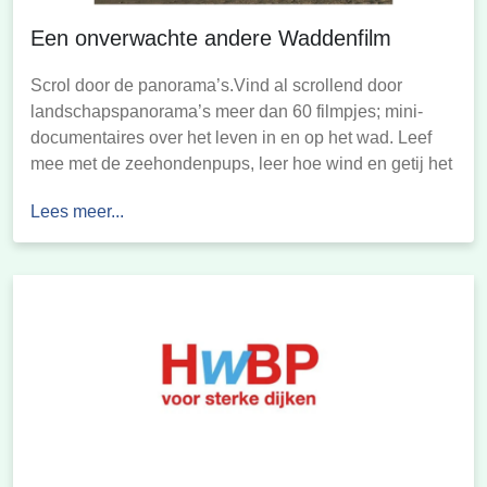
Een onverwachte andere Waddenfilm
Scrol door de panorama’s.Vind al scrollend door
landschapspanorama’s meer dan 60 filmpjes; mini-
documentaires over het leven in en op het wad. Leef
mee met de zeehondenpups, leer hoe wind en getij het
eiland vormgeven en herken de trekvogels die in het
Lees meer...
voorjaar het waddengebied bevolken. De infoteksten
vertellen je meer over de achtergrond van de […]