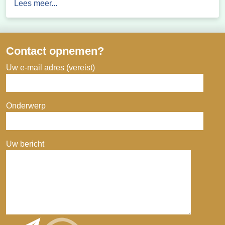
Lees meer...
een deel van het Groninger Westerkwartier veilig en
leefbaar.
Contact opnemen?
Uw e-mail adres (vereist)
Onderwerp
Uw bericht