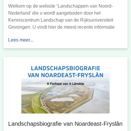
Welkom op de website ‘Landschappen van Noord-
Nederland’ die u wordt aangeboden door het
Kenniscentrum Landschap van de Rijksuniversiteit
Groningen. U vindt hier de meest recente informatie
over de opbouw en ontstaansgeschiedenis van het
Lees meer...
landschap in uw streek. Ontdek hoe het landschap in
uw streek is ontstaan en bekijk de kaarten die hiervan
zijn gemaakt. En […]
Landschapsbiografie van Noardeast-Fryslân