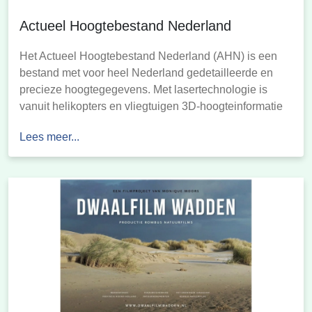
Actueel Hoogtebestand Nederland
Het Actueel Hoogtebestand Nederland (AHN) is een
bestand met voor heel Nederland gedetailleerde en
precieze hoogtegegevens. Met lasertechnologie is
vanuit helikopters en vliegtuigen 3D-hoogteinformatie
verzameld. Zodoende is van elke vierkante meter in
Lees meer...
Nederland tot op 5 centimeter nauwkeurig de hoogte
op maaiveldniveau bekend. Ook is informatie
beschikbaar over bouwwerken en begroeiing.