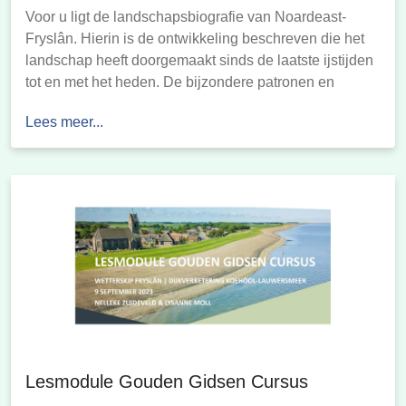
Voor u ligt de landschapsbiografie van Noardeast-
Fryslân. Hierin is de ontwikkeling beschreven die het
landschap heeft doorgemaakt sinds de laatste ijstijden
tot en met het heden. De bijzondere patronen en
elementen die tot stand zijn gekomen door een
Lees meer...
eeuwenlange wisselwerking tussen mens en natuur
maken het tot een landschap dat prachtig is om te
aanschouwen. […]
Lesmodule Gouden Gidsen Cursus