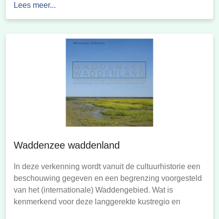
Lees meer...
behalve de Waddenzee ook nog eens uit twee
hoofddelen: een verzameling eilanden met een
ertegenover gelegen vasteland, die […]
Waddenzee waddenland
In deze verkenning wordt vanuit de cultuurhistorie een
beschouwing gegeven en een begrenzing voorgesteld
van het (internationale) Waddengebied. Wat is
kenmerkend voor deze langgerekte kustregio en
hoever strekt zij zich uit? In bijlage A is een overzicht