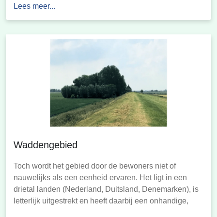
Lees meer...
achtergronden kan doorklikken.‘Wadden in Beeld’ is
een uitgave van het kernteam Basismonitoring, , waarin
samenwerken:ministerie Infrastructuur en Waterstaat,
Rijkswaterstaat, […]
Waddengebied
Toch wordt het gebied door de bewoners niet of
nauwelijks als een eenheid ervaren. Het ligt in een
drietal landen (Nederland, Duitsland, Denemarken), is
letterlijk uitgestrekt en heeft daarbij een onhandige,
sterk verbrokkelde vorm. Daarnaast bestaat het