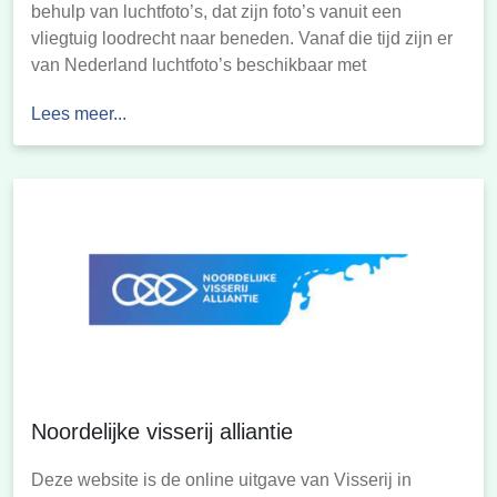
behulp van luchtfoto’s, dat zijn foto’s vanuit een
vliegtuig loodrecht naar beneden. Vanaf die tijd zijn er
van Nederland luchtfoto’s beschikbaar met
verschillende intervallen. Vanaf 2006 is begonnen met
Lees meer...
het maken van digitale luchtfoto’s van (delen van)
Nederland, deze worden in Topotijdreis getoond.
Noordelijke visserij alliantie
Deze website is de online uitgave van Visserij in