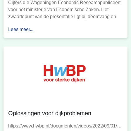
Cijfers die Wageningen Economic Researchpubliceert
voor het ministerie van Economische Zaken. Het
zwaartepunt van de presentatie ligt bij deomvang en
economische resultaten van de visserij, maar ook
Lees meer...
onderwerpen als structuur, inspanningen innovatie
komen aan de orde. De gegevens zijn per sector of per
thema te navigeren. […]
Oplossingen voor dijkproblemen
https://www.hwbp.nl/documenten/videos/2022/09/01/bewon