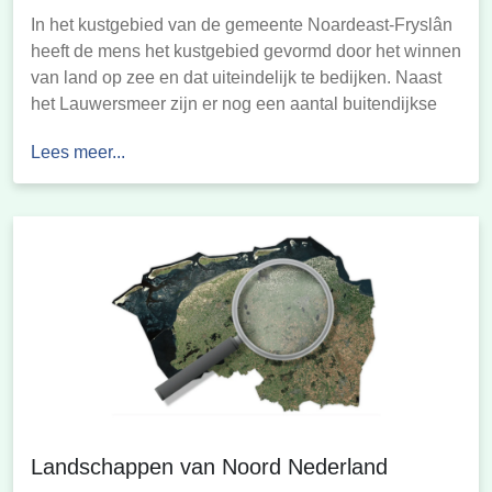
In het kustgebied van de gemeente Noardeast-Fryslân
heeft de mens het kustgebied gevormd door het winnen
van land op zee en dat uiteindelijk te bedijken. Naast
het Lauwersmeer zijn er nog een aantal buitendijkse
gebieden over die nu niet meer bedijkt worden.
Lees meer...
Oorspronkelijk waren het vooral de inwoners die
belang hadden bij de landaanwinning. In […]
Landschappen van Noord Nederland