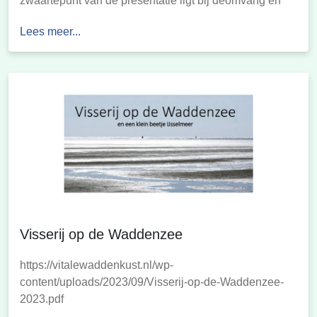
zwaartepunt van de presentatie ligt bij deomvang en
economische resultaten van de visserij, maar ook
Lees meer...
onderwerpen als structuur, inspanningen innovatie
komen aan de orde. De gegevens zijn per sector of per
thema te navigeren. […]
Visserij op de Waddenzee
https://vitalewaddenkust.nl/wp-
content/uploads/2023/09/Visserij-op-de-Waddenzee-
2023.pdf