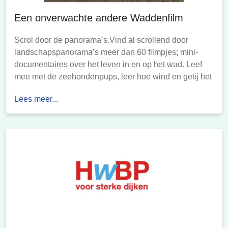
Een onverwachte andere Waddenfilm
Scrol door de panorama’s.Vind al scrollend door
landschapspanorama’s meer dan 60 filmpjes; mini-
documentaires over het leven in en op het wad. Leef
mee met de zeehondenpups, leer hoe wind en getij het
eiland vormgeven en herken de trekvogels die in het
Lees meer...
voorjaar het waddengebied bevolken. De infoteksten
vertellen je meer over de achtergrond van de […]