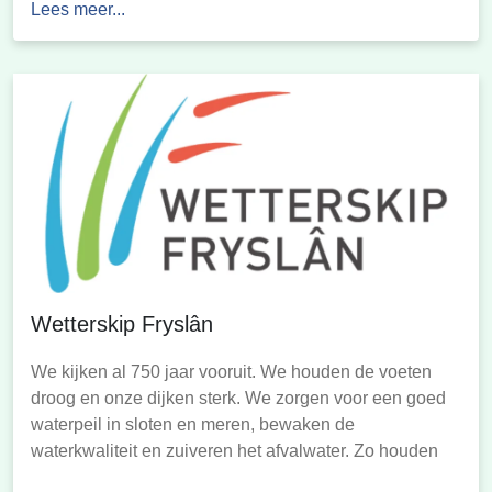
Lees meer...
van begrenzing, de omvang en het inwonertal van de
verschillende onderdelen van het internationale
Waddengebied opgenomen en tenslotte […]
Wetterskip Fryslân
We kijken al 750 jaar vooruit. We houden de voeten
droog en onze dijken sterk. We zorgen voor een goed
waterpeil in sloten en meren, bewaken de
waterkwaliteit en zuiveren het afvalwater. Zo houden
we niet alleen vandaag, maar ook morgen Fryslân en