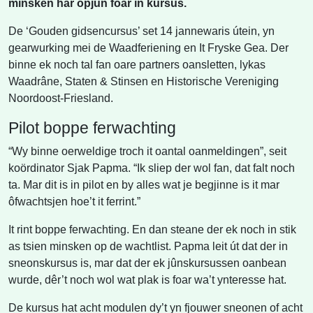
minsken har opjûn foar in kursus.
De ‘Gouden gidsencursus’ set 14 jannewaris útein, yn
gearwurking mei de Waadferiening en It Fryske Gea. Der
binne ek noch tal fan oare partners oansletten, lykas
Waadrâne, Staten & Stinsen en Historische Vereniging
Noordoost-Friesland.
Pilot boppe ferwachting
“Wy binne oerweldige troch it oantal oanmeldingen”, seit
koördinator Sjak Papma. “Ik sliep der wol fan, dat falt noch
ta. Mar dit is in pilot en by alles wat je begjinne is it mar
ôfwachtsjen hoe’t it ferrint.”
It rint boppe ferwachting. En dan steane der ek noch in stik
as tsien minsken op de wachtlist. Papma leit út dat der in
sneonskursus is, mar dat der ek jûnskursussen oanbean
wurde, dêr’t noch wol wat plak is foar wa’t ynteresse hat.
De kursus hat acht modulen dy’t yn fjouwer sneonen of acht