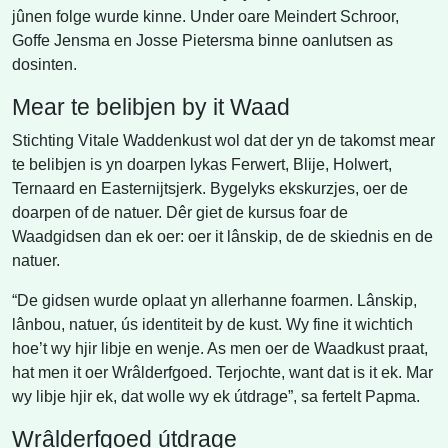
jûnen folge wurde kinne. Under oare Meindert Schroor,
Goffe Jensma en Josse Pietersma binne oanlutsen as
dosinten.
Mear te belibjen by it Waad
Stichting Vitale Waddenkust wol dat der yn de takomst mear
te belibjen is yn doarpen lykas Ferwert, Blije, Holwert,
Ternaard en Easternijtsjerk. Bygelyks ekskurzjes, oer de
doarpen of de natuer. Dêr giet de kursus foar de
Waadgidsen dan ek oer: oer it lânskip, de de skiednis en de
natuer.
“De gidsen wurde oplaat yn allerhanne foarmen. Lânskip,
lânbou, natuer, ús identiteit by de kust. Wy fine it wichtich
hoe’t wy hjir libje en wenje. As men oer de Waadkust praat,
hat men it oer Wrâlderfgoed. Terjochte, want dat is it ek. Mar
wy libje hjir ek, dat wolle wy ek útdrage”, sa fertelt Papma.
Wrâlderfgoed útdrage