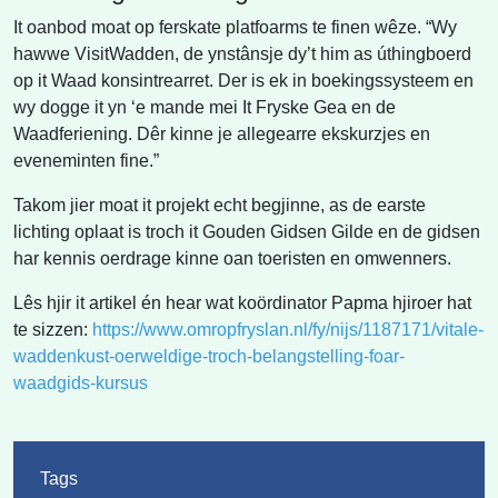
It oanbod moat op ferskate platfoarms te finen wêze. “Wy
hawwe VisitWadden, de ynstânsje dy’t him as úthingboerd
op it Waad konsintrearret. Der is ek in boekingssysteem en
wy dogge it yn ‘e mande mei It Fryske Gea en de
Waadferiening. Dêr kinne je allegearre ekskurzjes en
eveneminten fine.”
Takom jier moat it projekt echt begjinne, as de earste
lichting oplaat is troch it Gouden Gidsen Gilde en de gidsen
har kennis oerdrage kinne oan toeristen en omwenners.
Lês hjir it artikel én hear wat koördinator Papma hjiroer hat
te sizzen:
https://www.omropfryslan.nl/fy/nijs/1187171/vitale-
waddenkust-oerweldige-troch-belangstelling-foar-
waadgids-kursus
Tags