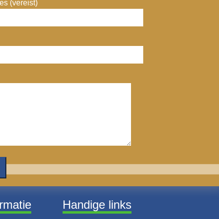
s (vereist)
ormatie
Handige links