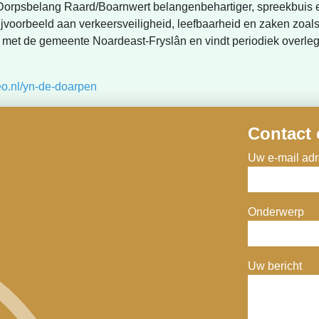
 Dorpsbelang Raard/Boarnwert belangenbehartiger, spreekbuis 
ijvoorbeeld aan verkeersveiligheid, leefbaarheid en zaken zoals
t met de gemeente Noardeast-Fryslân en vindt periodiek overle
eo.nl/yn-de-doarpen
Contact
Uw e-mail adre
Onderwerp
Uw bericht