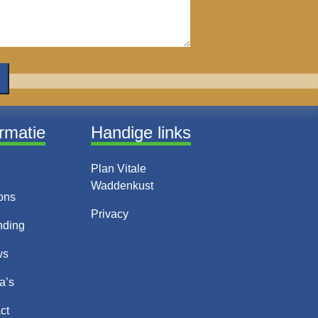
ormatie
Handige links
e
Plan Vitale
Waddenkust
ons
Privacy
nding
ws
a’s
ct