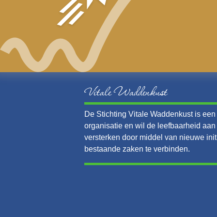
Vitale Waddenkust
De Stichting Vitale Waddenkust is een v
organisatie en wil de leefbaarheid aa
versterken door middel van nieuwe init
bestaande zaken te verbinden.