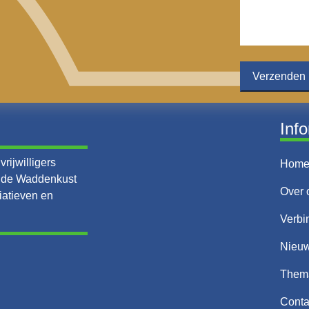
Inf
rijwilligers
Hom
n de Waddenkust
Over 
iatieven en
Verbi
Nieu
Them
Conta