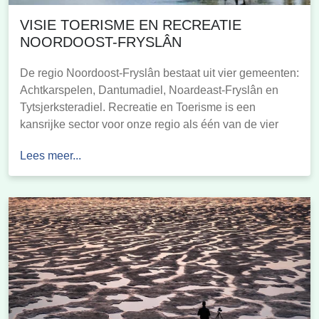
VISIE TOERISME EN RECREATIE
NOORDOOST-FRYSLÂN
De regio Noordoost-Fryslân bestaat uit vier gemeenten:
Achtkarspelen, Dantumadiel, Noardeast-Fryslân en
Tytsjerksteradiel. Recreatie en Toerisme is een
kansrijke sector voor onze regio als één van de vier
sterkste sectoren samen met agrofood, metaaltechniek
Lees meer...
en bouwnijverheid. Recreatie en toerisme kunnen voor
investeringen en werkgelegenheid zorgen, maar ook
een belangrijke bijdrage leveren aan de leefbaarheid
van ons […]