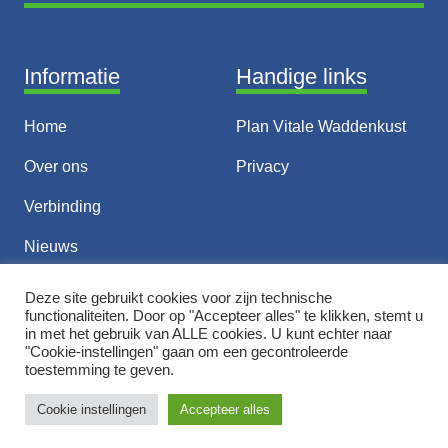
Informatie
Handige links
Home
Plan Vitale Waddenkust
Over ons
Privacy
Verbinding
Nieuws
Thema’s
Deze site gebruikt cookies voor zijn technische
functionaliteiten. Door op "Accepteer alles" te klikken, stemt u
Contact
in met het gebruik van ALLE cookies. U kunt echter naar
"Cookie-instellingen" gaan om een ​​gecontroleerde
toestemming te geven.
© 2026 Vitale Waddenkust
Cookie instellingen
Accepteer alles
Ontwerp & Realisatie door
Webwrotter