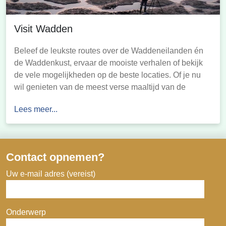
Visit Wadden
Beleef de leukste routes over de Waddeneilanden én
de Waddenkust, ervaar de mooiste verhalen of bekijk
de vele mogelijkheden op de beste locaties. Of je nu
wil genieten van de meest verse maaltijd van de
Wadden, op zoek bent naar de perfecte plek om te
Lees meer...
ontwaken of de leukste activiteit wilt beleven; bij Visit
Wadden […]
Contact opnemen?
Uw e-mail adres (vereist)
Onderwerp