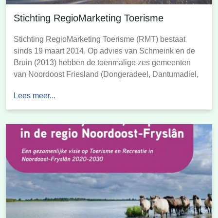
Stichting RegioMarketing Toerisme
Stichting RegioMarketing Toerisme (RMT) bestaat
sinds 19 maart 2014. Op advies van Schmeink en de
Bruin (2013) hebben de toenmalige zes gemeenten
van Noordoost Friesland (Dongeradeel, Dantumadiel,
Ferwerderadiel, Achtkarspelen, Kollumerland c.a. en
Lees meer...
Tytsjerksteradiel) eind 2013 besloten om de
verantwoordelijkheid van regiomarketing voor de
recreatieve sector bij de toeristische ondernemers neer
te leggen. De gekozen vorm […]