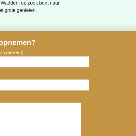
de Wadden, op zoek bent naar
et grote genieten.
 opnemen?
s (vereist)