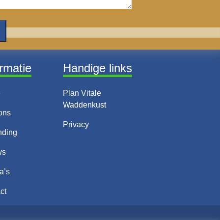
ormatie
Handige links
e
Plan Vitale
Waddenkust
ons
Privacy
nding
ws
a’s
ct