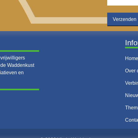
Inf
rijwilligers
Hom
n de Waddenkust
Over 
iatieven en
Verbi
Nieu
Them
Conta