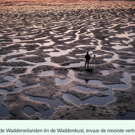
r de Waddeneilanden én de Waddenkust, ervaar de mooiste verha