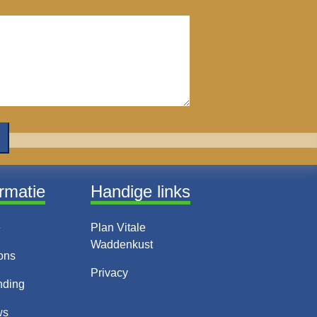
ormatie
Handige links
e
Plan Vitale
Waddenkust
ons
Privacy
nding
ws