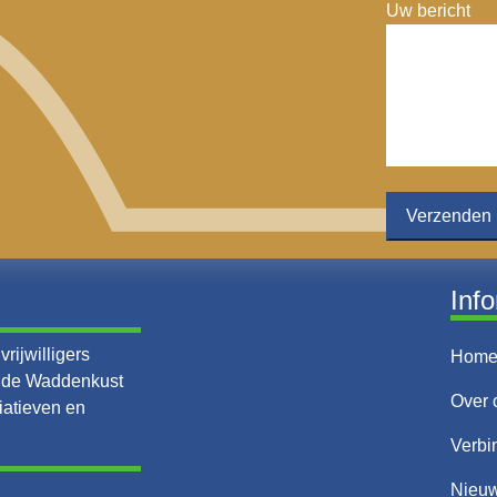
Uw bericht
Inf
rijwilligers
Hom
n de Waddenkust
Over 
iatieven en
Verbi
Nieu