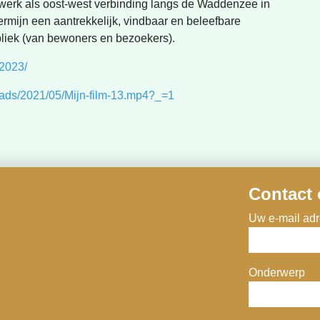
werk als oost-west verbinding langs de Waddenzee in
ermijn een aantrekkelijk, vindbaar en beleefbare
bliek (van bewoners en bezoekers).
-2023/
oads/2021/05/Mijn-film-13.mp4?_=1
Contact
Uw e-mail adre
Onderwerp