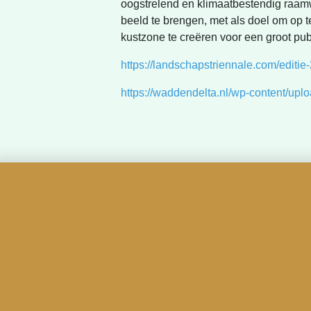
oogstrelend en klimaatbestendig raam
beeld te brengen, met als doel om op t
kustzone te creëren voor een groot pu
https://landschapstriennale.com/editie
https://waddendelta.nl/wp-content/upl