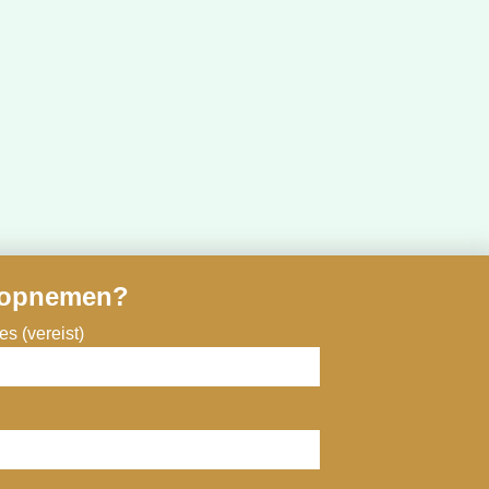
 opnemen?
s (vereist)