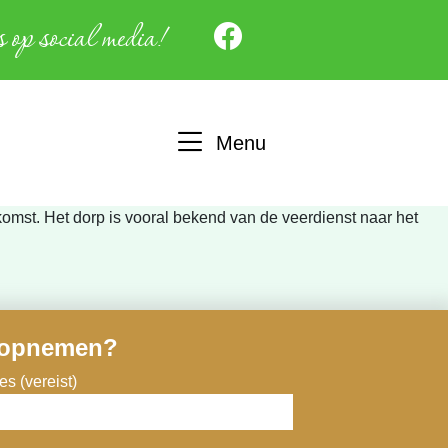
 op social media!
Menu
komst. Het dorp is vooral bekend van de veerdienst naar het
 opnemen?
s (vereist)