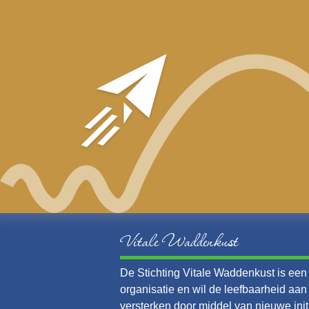
Vitale Waddenkust
De Stichting Vitale Waddenkust is een v
organisatie en wil de leefbaarheid aa
versterken door middel van nieuwe init