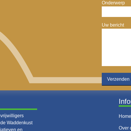
Onderwerp
Uw bericht
Inf
rijwilligers
Hom
n de Waddenkust
Over 
iatieven en