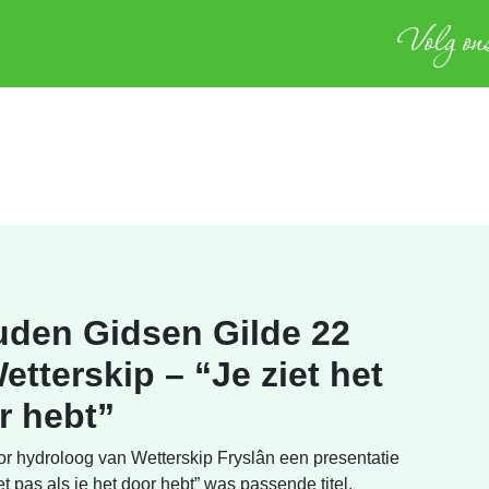
Volg ons
den Gidsen Gilde 22
etterskip – “Je ziet het
r hebt”
or hydroloog van Wetterskip Fryslân een presentatie
et pas als je het door hebt” was passende titel.