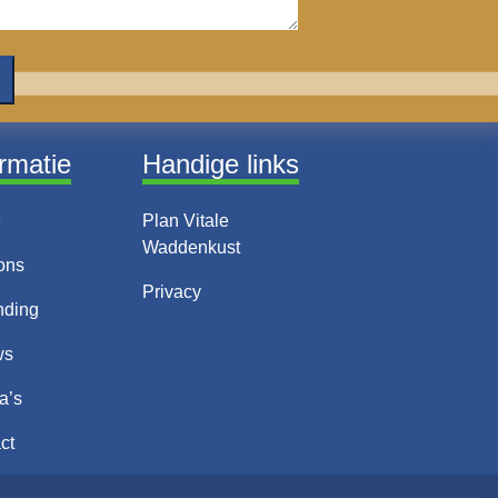
ormatie
Handige links
e
Plan Vitale
Waddenkust
ons
Privacy
nding
ws
a’s
ct