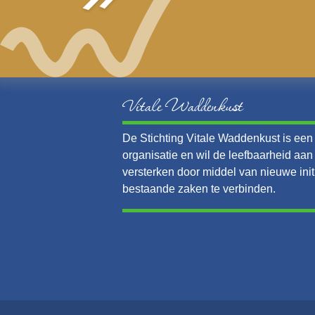
Vitale Waddenkust
De Stichting Vitale Waddenkust is een v
organisatie en wil de leefbaarheid aa
versterken door middel van nieuwe init
bestaande zaken te verbinden.