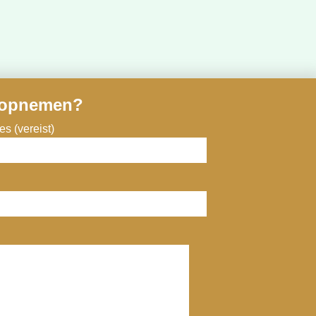
 opnemen?
s (vereist)