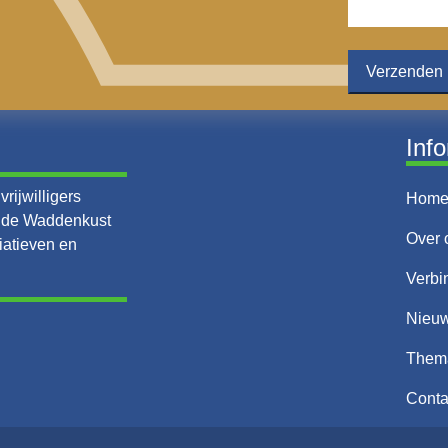
Inf
rijwilligers
Hom
n de Waddenkust
Over 
iatieven en
Verbi
Nieu
Them
Conta