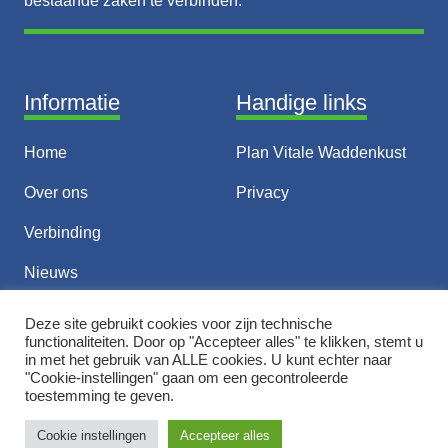
bestaande zaken te verbinden.
Informatie
Handige links
Home
Plan Vitale Waddenkust
Over ons
Privacy
Verbinding
Nieuws
Thema’s
Deze site gebruikt cookies voor zijn technische
functionaliteiten. Door op "Accepteer alles" te klikken, stemt u
Contact
in met het gebruik van ALLE cookies. U kunt echter naar
"Cookie-instellingen" gaan om een ​​gecontroleerde
toestemming te geven.
© 2026 Vitale Waddenkust
Cookie instellingen
Accepteer alles
Ontwerp & Realisatie door
Webwrotter